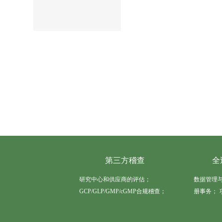
第三方稽查
全
研究中心和供应商的评估；
数据管理
GCP/GLP/GMP/cGMP合规稽查；
册事务；